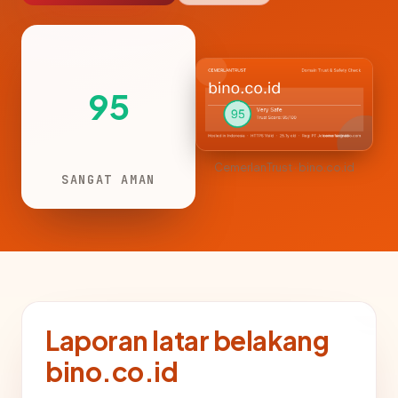
95
CemerlanTrust · bino.co.id
SANGAT AMAN
Laporan latar belakang
bino.co.id