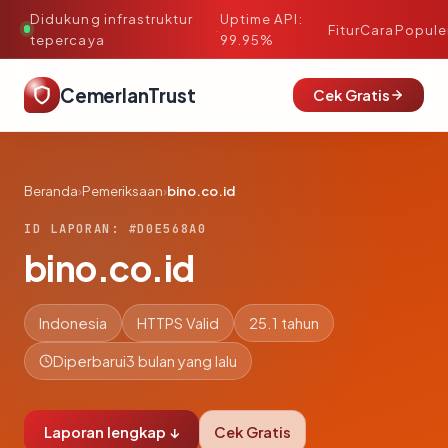
Didukung infrastruktur
Uptime API:
·
Fitur
Cara
Popule
tepercaya
99.95%
CemerlanTrust
Cek Gratis
Beranda
›
Pemeriksaan
›
bino.co.id
ID LAPORAN: #D0E568A0
bino.co.id
Indonesia
HTTPS Valid
25.1 tahun
Diperbarui
3 bulan yang lalu
Laporan lengkap ↓
Cek Gratis