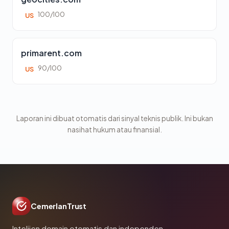
100/100
US
primarent.com
90/100
US
Laporan ini dibuat otomatis dari sinyal teknis publik. Ini bukan
nasihat hukum atau finansial.
CemerlanTrust
Intelijen domain otomatis dan independen