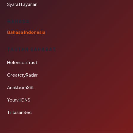
Syarat Layanan
BAHASA
Bahasa Indonesia
TAUTAN SAHABAT
HelenscaTrust
GreatcryRadar
AnakbornSSL
YourvillDNS
TirtasanSec