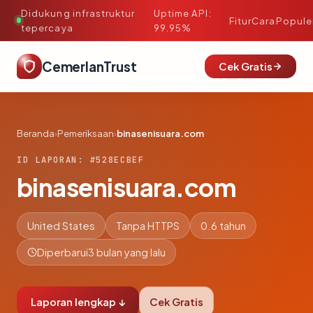
Didukung infrastruktur
Uptime API:
·
Fitur
Cara
Popule
tepercaya
99.95%
CemerlanTrust
Cek Gratis
Beranda
›
Pemeriksaan
›
binasenisuara.com
ID LAPORAN: #528ECBEF
binasenisuara.com
United States
Tanpa HTTPS
0.6 tahun
Diperbarui
3 bulan yang lalu
Laporan lengkap ↓
Cek Gratis