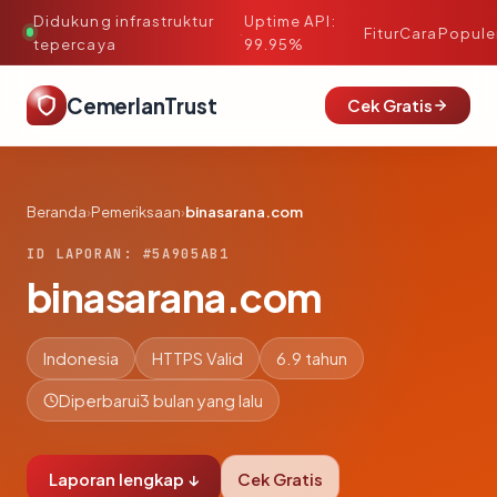
Didukung infrastruktur
Uptime API:
·
Fitur
Cara
Popule
tepercaya
99.95%
CemerlanTrust
Cek Gratis
Beranda
›
Pemeriksaan
›
binasarana.com
ID LAPORAN: #5A905AB1
binasarana.com
Indonesia
HTTPS Valid
6.9 tahun
Diperbarui
3 bulan yang lalu
Laporan lengkap ↓
Cek Gratis