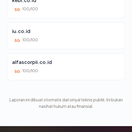
kebi.co.id
100/100
SG
iu.co.id
100/100
SG
alfascorpii.co.id
100/100
SG
Laporan ini dibuat otomatis dari sinyal teknis publik. Ini bukan
nasihat hukum atau finansial.