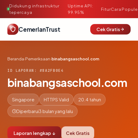
Didukung infrastruktur
Uptime API:
·
Fitur
Cara
Popule
tepercaya
99.95%
CemerlanTrust
Cek Gratis
Beranda
›
Pemeriksaan
›
binabangsaschool.com
ID LAPORAN: #8A2FB0E4
binabangsaschool.com
Singapore
HTTPS Valid
20.4 tahun
Diperbarui
3 bulan yang lalu
Laporan lengkap ↓
Cek Gratis