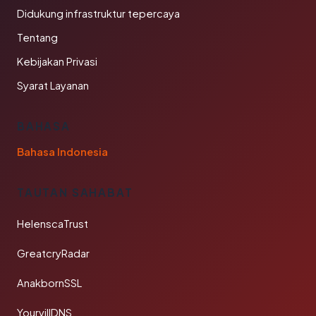
Didukung infrastruktur tepercaya
Tentang
Kebijakan Privasi
Syarat Layanan
BAHASA
Bahasa Indonesia
TAUTAN SAHABAT
HelenscaTrust
GreatcryRadar
AnakbornSSL
YourvillDNS