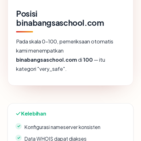
Posisi
binabangsaschool.com
Pada skala 0-100, pemeriksaan otomatis
kami menempatkan
binabangsaschool.com
di
100
— itu
kategori "very_safe".
Kelebihan
Konfigurasi nameserver konsisten
Data WHOIS dapat diakses