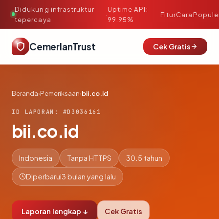
Didukung infrastruktur
Uptime API:
·
Fitur
Cara
Popule
tepercaya
99.95%
CemerlanTrust
Cek Gratis
Beranda
›
Pemeriksaan
›
bii.co.id
ID LAPORAN: #D3036161
bii.co.id
Indonesia
Tanpa HTTPS
30.5 tahun
Diperbarui
3 bulan yang lalu
Laporan lengkap ↓
Cek Gratis