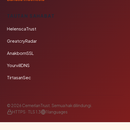
TAUTAN SAHABAT
HelenscaTrust
GreatcryRadar
AnakbornSSL
YourvillDNS
TirtasanSec
© 2026 CemerlanTrust. Semua hak dilindungi.
HTTPS · TLS 1.3
1 languages