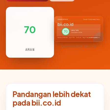
70
CemerlanTrust · bii.co.id
AMAN
Pandangan lebih dekat
pada bii.co.id