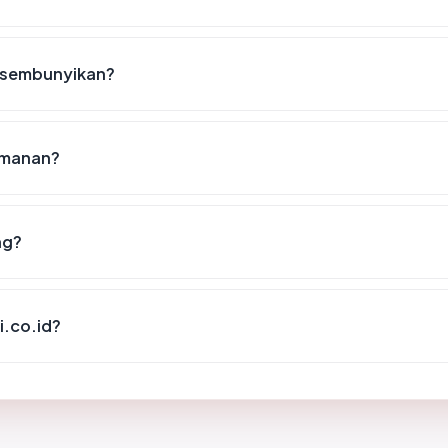
disembunyikan?
eamanan?
ng?
i.co.id?