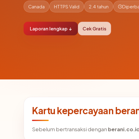
Canada
HTTPS Valid
2.4 tahun
Diperba
Laporan lengkap ↓
Cek Gratis
Kartu kepercayaan beran
Sebelum bertransaksi dengan
berani.co.i