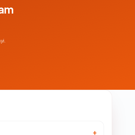
lam
yi.