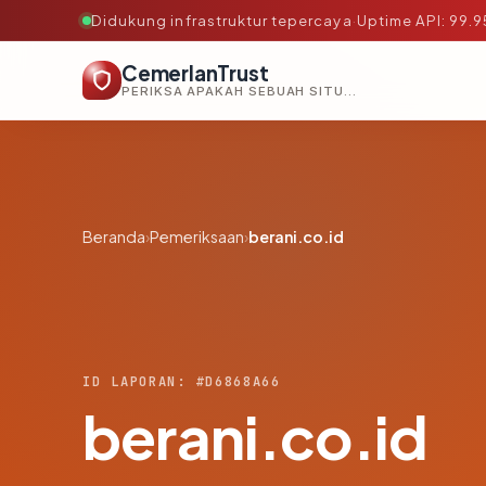
Didukung infrastruktur tepercaya
·
Uptime API: 99.
CemerlanTrust
PERIKSA APAKAH SEBUAH SITUS AMAN, TEPERCAYA, DAN TERVERIFIKASI DALAM HITUNGAN DETIK.
Beranda
›
Pemeriksaan
›
berani.co.id
ID LAPORAN: #D6868A66
berani.co.id