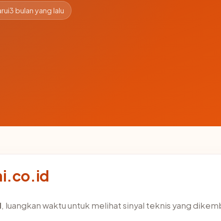
rui
3 bulan yang lalu
i.co.id
d
, luangkan waktu untuk melihat sinyal teknis yang dike