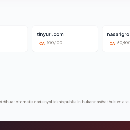
tinyurl.com
nasarigr
100/100
60/10
CA
CA
i dibuat otomatis dari sinyal teknis publik. Ini bukan nasihat hukum atau