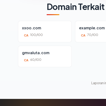
Domain Terkait
xxoo.com
example.com
100/100
70/100
CA
CA
gmvaluta.com
60/100
CA
Laporan in