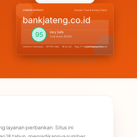
CemerlanTrust · bankjateng.co.id
 layanan perbankan. Situs ini
ari 18 tahun, menjadikannya sumber