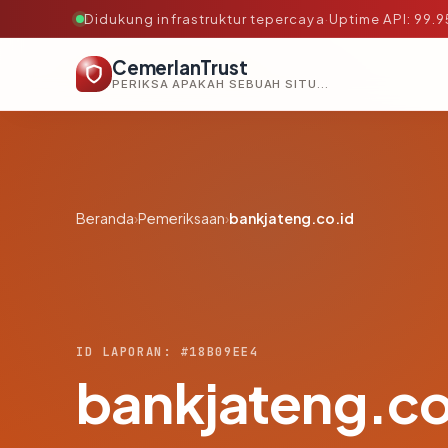
Didukung infrastruktur tepercaya
·
Uptime API: 99.
CemerlanTrust
PERIKSA APAKAH SEBUAH SITUS AMAN, TEPERCAYA, DAN TERVERIFIKASI DALAM HITUNGAN DETIK.
Beranda
›
Pemeriksaan
›
bankjateng.co.id
ID LAPORAN: #18B09EE4
bankjateng.co