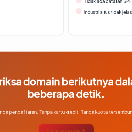
Tidak ada catatan SP
Industri situs tidak jelas
riksa domain berikutnya da
beberapa detik.
npa pendaftaran. Tanpa kartu kredit. Tanpa kuota tersembun
Mulai cek gratis →