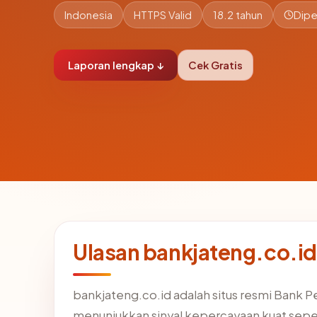
Indonesia
HTTPS Valid
18.2 tahun
Dipe
Laporan lengkap ↓
Cek Gratis
Ulasan bankjateng.co.id
bankjateng.co.id adalah situs resmi Bank 
menunjukkan sinyal kepercayaan kuat seper