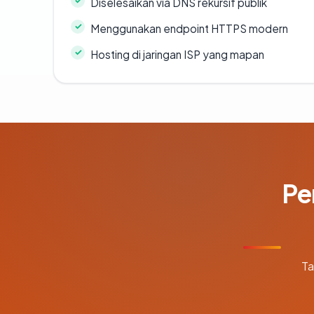
Diselesaikan via DNS rekursif publik
Menggunakan endpoint HTTPS modern
Hosting di jaringan ISP yang mapan
Pe
Ta