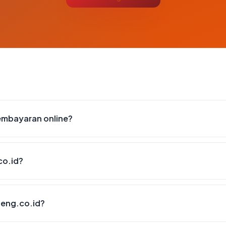
embayaran online?
co.id?
teng.co.id?