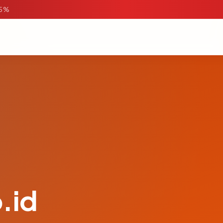
95%
.id