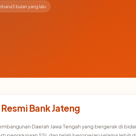
rbarui
3 bulan yang lalu
 Resmi Bank Jateng
Pembangunan Daerah Jawa Tengah yang bergerak di bidang
ti penggunaan SSL dan telah beroperasi selama lebih d