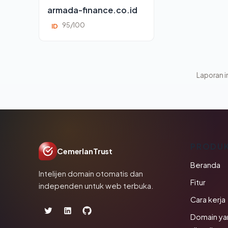
armada-finance.co.id
95/100
ID
Laporan in
PRODU
CemerlanTrust
Beranda
Intelijen domain otomatis dan
Fitur
independen untuk web terbuka.
Cara kerja
Domain ya