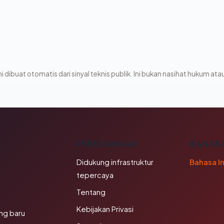
i dibuat otomatis dari sinyal teknis publik. Ini bukan nasihat hukum atau
K
PERUSAHAAN
BAHAS
Didukung infrastruktur
Bahasa I
tepercaya
Tentang
Kebijakan Privasi
ng baru