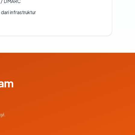
F / DMARC
 dari infrastruktur
lam
yi.