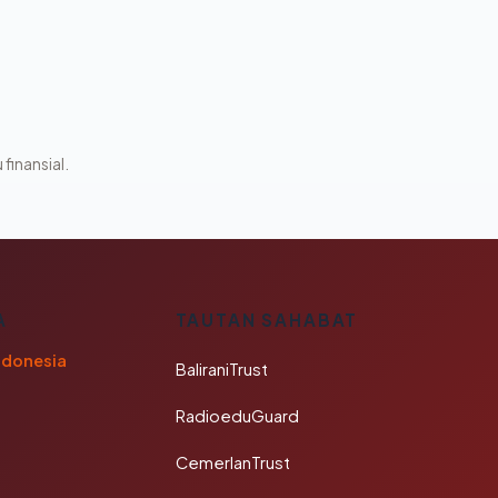
 finansial.
A
TAUTAN SAHABAT
ndonesia
BaliraniTrust
RadioeduGuard
CemerlanTrust