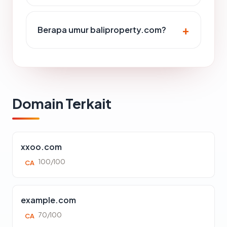
Berapa umur baliproperty.com?
Domain Terkait
xxoo.com
100/100
CA
example.com
70/100
CA