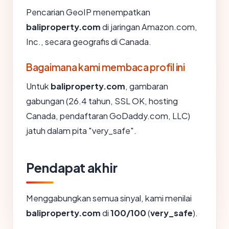
Pencarian GeoIP menempatkan
baliproperty.com
di jaringan Amazon.com,
Inc., secara geografis di Canada.
Bagaimana kami membaca profil ini
Untuk
baliproperty.com
, gambaran
gabungan (26.4 tahun, SSL OK, hosting
Canada, pendaftaran GoDaddy.com, LLC)
jatuh dalam pita "very_safe".
Pendapat akhir
Menggabungkan semua sinyal, kami menilai
baliproperty.com
di
100/100
(
very_safe
).