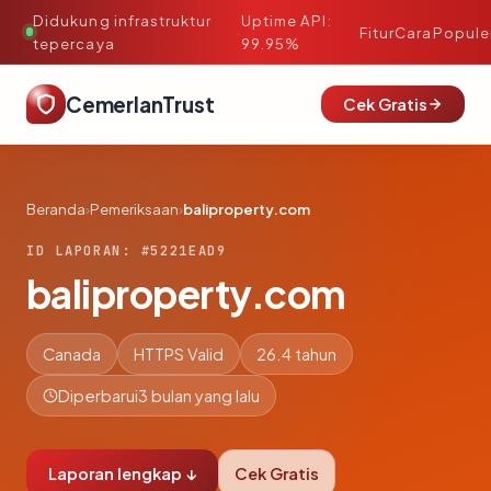
Didukung infrastruktur
Uptime API:
·
Fitur
Cara
Popule
tepercaya
99.95%
CemerlanTrust
Cek Gratis
Beranda
›
Pemeriksaan
›
baliproperty.com
ID LAPORAN: #5221EAD9
baliproperty.com
Canada
HTTPS Valid
26.4 tahun
Diperbarui
3 bulan yang lalu
Laporan lengkap ↓
Cek Gratis