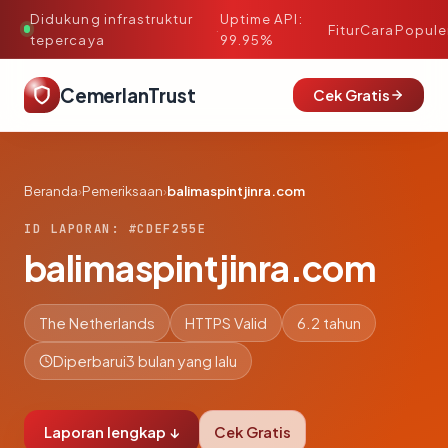
Didukung infrastruktur
Uptime API:
·
Fitur
Cara
Popule
tepercaya
99.95%
CemerlanTrust
Cek Gratis
Beranda
›
Pemeriksaan
›
balimaspintjinra.com
ID LAPORAN: #CDEF255E
balimaspintjinra.com
The Netherlands
HTTPS Valid
6.2 tahun
Diperbarui
3 bulan yang lalu
Laporan lengkap ↓
Cek Gratis