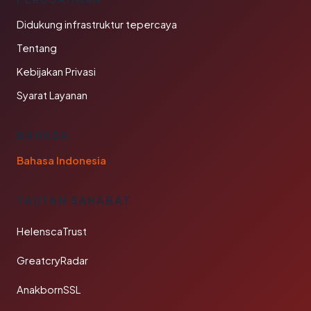
Didukung infrastruktur tepercaya
Tentang
Kebijakan Privasi
Syarat Layanan
BAHASA
Bahasa Indonesia
TAUTAN SAHABAT
HelenscaTrust
GreatcryRadar
AnakbornSSL