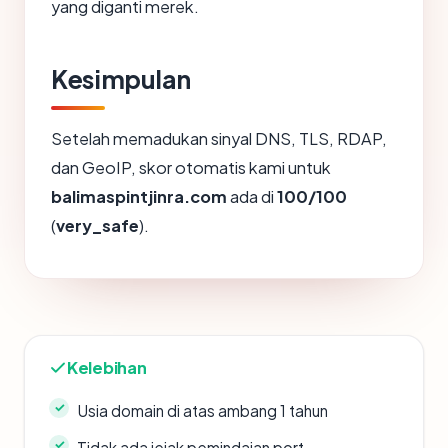
yang diganti merek.
Kesimpulan
Setelah memadukan sinyal DNS, TLS, RDAP,
dan GeoIP, skor otomatis kami untuk
balimaspintjinra.com
ada di
100/100
(
very_safe
).
Kelebihan
Usia domain di atas ambang 1 tahun
Tidak ada jejak pemindaian port