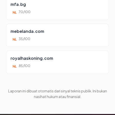
mfa.bg
70/100
NL
mebelanda.com
35/100
NL
royalhaskoning.com
85/100
NL
Laporan ini dibuat otomatis dari sinyal teknis publik. Ini bukan
nasihat hukum atau finansial.