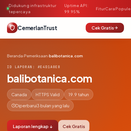
Didukung infrastruktur
Uptime API:
·
Fitur
Cara
Popule
tepercaya
99.95%
CemerlanTrust
Cek Gratis
Beranda
›
Pemeriksaan
›
balibotanica.com
ID LAPORAN: #E4D1A0E8
balibotanica.com
Canada
HTTPS Valid
19.9 tahun
Diperbarui
3 bulan yang lalu
Laporan lengkap ↓
Cek Gratis