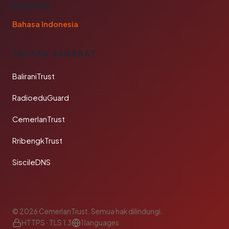
BAHASA
Bahasa Indonesia
TAUTAN SAHABAT
BaliraniTrust
RadioeduGuard
CemerlanTrust
RribengkTrust
SiscileDNS
© 2026 CemerlanTrust. Semua hak dilindungi.
HTTPS · TLS 1.3
1 languages