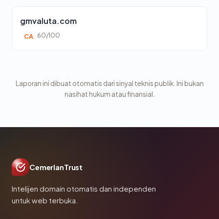
gmvaluta.com
60/100
CA
Laporan ini dibuat otomatis dari sinyal teknis publik. Ini bukan
nasihat hukum atau finansial.
CemerlanTrust
Intelijen domain otomatis dan independen
untuk web terbuka.