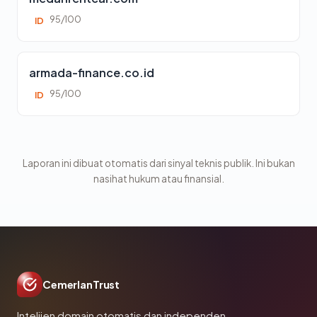
95/100
ID
armada-finance.co.id
95/100
ID
Laporan ini dibuat otomatis dari sinyal teknis publik. Ini bukan
nasihat hukum atau finansial.
CemerlanTrust
Intelijen domain otomatis dan independen