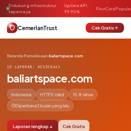
Didukung infrastruktur
Uptime API:
·
Fitur
Cara
Popule
tepercaya
99.95%
CemerlanTrust
Cek Gratis
Beranda
›
Pemeriksaan
›
baliartspace.com
ID LAPORAN: #C13C0461
baliartspace.com
Indonesia
HTTPS Valid
15.8 tahun
Diperbarui
3 bulan yang lalu
Laporan lengkap ↓
Cek Gratis