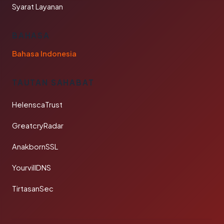
Syarat Layanan
BAHASA
Bahasa Indonesia
TAUTAN SAHABAT
HelenscaTrust
GreatcryRadar
AnakbornSSL
YourvillDNS
TirtasanSec