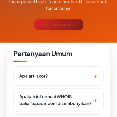
Tanpa pendaftaran. Tanpa kartu kredit. Tanpa kuota
tersembunyi.
Mulai cek gratis →
Pertanyaan Umum
Apa arti skor?
Apakah informasi WHOIS
baliartspace.com disembunyikan?