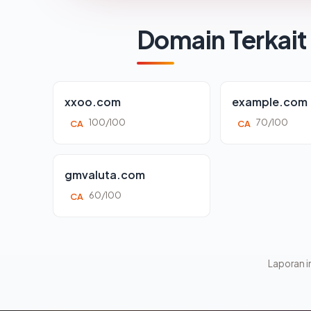
Domain Terkait
xxoo.com
example.com
100/100
70/100
CA
CA
gmvaluta.com
60/100
CA
Laporan in