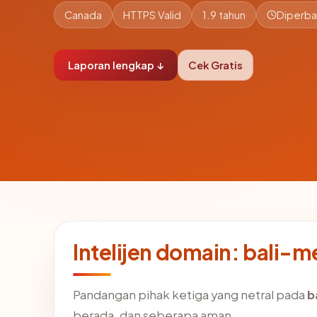
Canada
HTTPS Valid
1.9 tahun
Diperba
Laporan lengkap ↓
Cek Gratis
Intelijen domain: bali-m
Pandangan pihak ketiga yang netral pada
b
berada, dan seberapa aman.