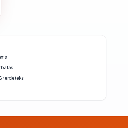
lama
erbatas
S terdeteksi