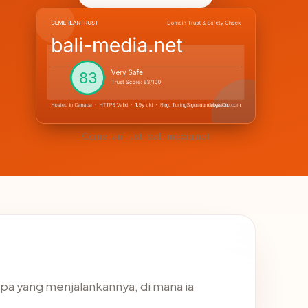
CemerlanTrust · bali-media.net
apa yang menjalankannya, di mana ia