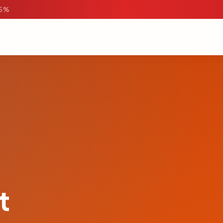
95%
t