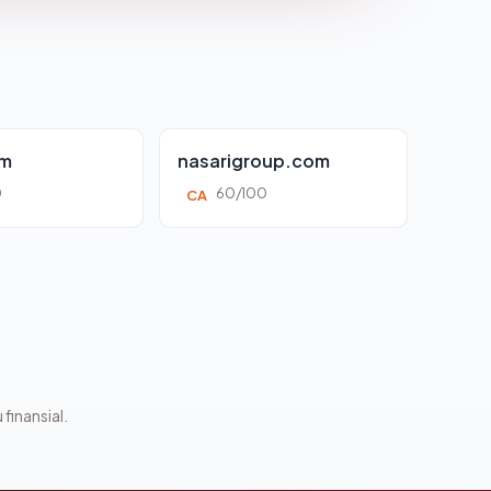
om
nasarigroup.com
0
60/100
CA
 finansial.