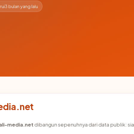
rui
3 bulan yang lalu
edia.net
ali-media.net
dibangun sepenuhnya dari data publik: si