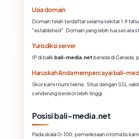
Usia domain
Domain telah terdaftar selama sekitar 1.9 
"established". Domain yang lebih tua secara st
Yurisdiksi server
IP di balik
bali-media.net
berada di Canada, pa
Haruskah Anda mempercayai bali-med
Skor kami murni teknis. Situs dengan SSL vali
cenderung berskor lebih tinggi.
Posisi bali-media.net
Pada skala 0-100, pemeriksaan otomatis k