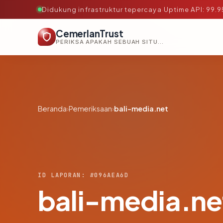
Didukung infrastruktur tepercaya
·
Uptime API: 99.
CemerlanTrust
PERIKSA APAKAH SEBUAH SITUS AMAN, TEPERCAYA, DAN TERVERIFIKASI DALAM HITUNGAN DETIK.
Beranda
›
Pemeriksaan
›
bali-media.net
ID LAPORAN: #096AEA6D
bali-media.ne