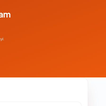
lam
yi.