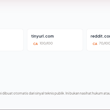
tinyurl.com
reddit.c
100/100
70/10
CA
CA
i dibuat otomatis dari sinyal teknis publik. Ini bukan nasihat hukum atau