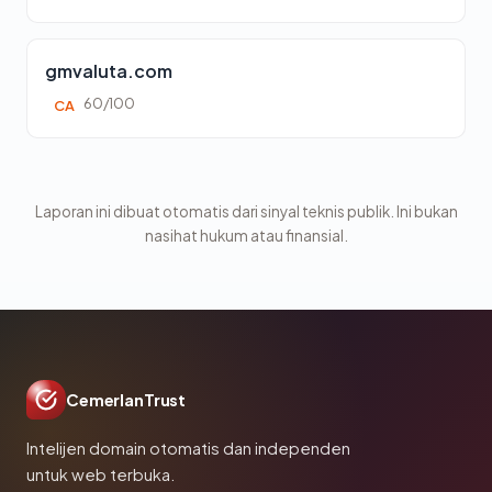
gmvaluta.com
60/100
CA
Laporan ini dibuat otomatis dari sinyal teknis publik. Ini bukan
nasihat hukum atau finansial.
CemerlanTrust
Intelijen domain otomatis dan independen
untuk web terbuka.