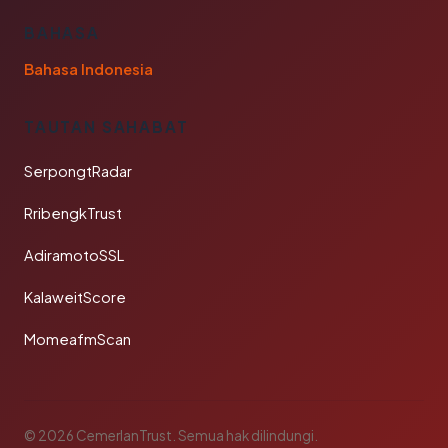
BAHASA
Bahasa Indonesia
TAUTAN SAHABAT
SerpongtRadar
RribengkTrust
AdiramotoSSL
KalaweitScore
MomeafmScan
© 2026 CemerlanTrust. Semua hak dilindungi.