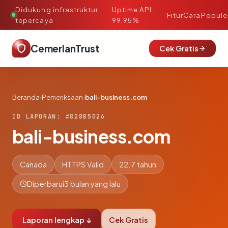
Didukung infrastruktur
Uptime API:
·
Fitur
Cara
Popule
tepercaya
99.95%
CemerlanTrust
Cek Gratis
Beranda
›
Pemeriksaan
›
bali-business.com
ID LAPORAN: #828B5026
bali-business.com
Canada
HTTPS Valid
22.7 tahun
Diperbarui
3 bulan yang lalu
Laporan lengkap ↓
Cek Gratis