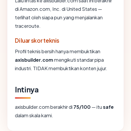
Lalu lintas ke axisbuilder.com saat ini berakhir
di Amazon.com, Inc. di United States —
terlihat oleh siapa pun yang menjalankan
traceroute.
Di luar skor teknis
Profil teknis bersih hanya membuktikan
axisbuilder.com
mengikuti standar pipa
industri. TIDAK membuktikan konten jujur.
Intinya
axisbuilder.com berakhir di
75/100
— itu
safe
dalam skala kami.