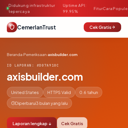
Didukung infrastruktur
Uptime API:
·
Fitur
Cara
Popule
tepercaya
99.95%
CemerlanTrust
Cek Gratis
Beranda
›
Pemeriksaan
›
axisbuilder.com
ID LAPORAN: #D07A910C
axisbuilder.com
United States
HTTPS Valid
0.6 tahun
Diperbarui
3 bulan yang lalu
Laporan lengkap ↓
Cek Gratis