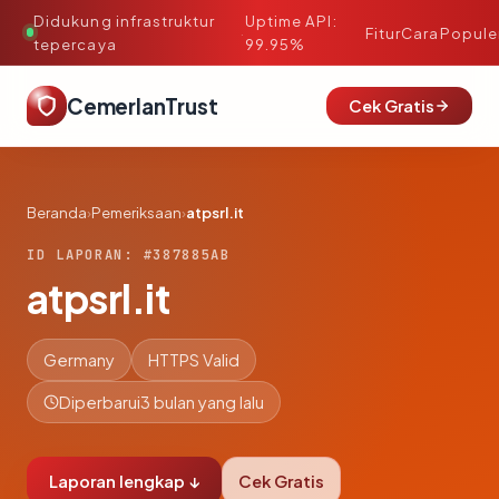
Didukung infrastruktur
Uptime API:
·
Fitur
Cara
Popule
tepercaya
99.95%
CemerlanTrust
Cek Gratis
Beranda
›
Pemeriksaan
›
atpsrl.it
ID LAPORAN: #387885AB
atpsrl.it
Germany
HTTPS Valid
Diperbarui
3 bulan yang lalu
Laporan lengkap ↓
Cek Gratis