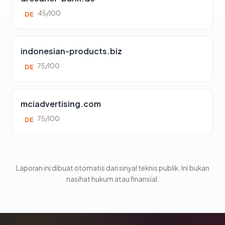
45/100
DE
indonesian-products.biz
75/100
DE
mciadvertising.com
75/100
DE
Laporan ini dibuat otomatis dari sinyal teknis publik. Ini bukan
nasihat hukum atau finansial.