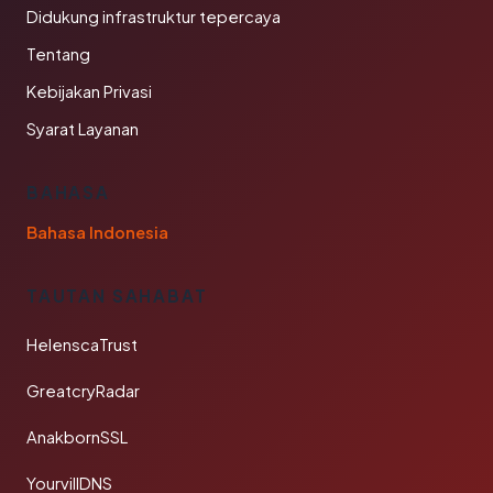
Didukung infrastruktur tepercaya
Tentang
Kebijakan Privasi
Syarat Layanan
BAHASA
Bahasa Indonesia
TAUTAN SAHABAT
HelenscaTrust
GreatcryRadar
AnakbornSSL
YourvillDNS