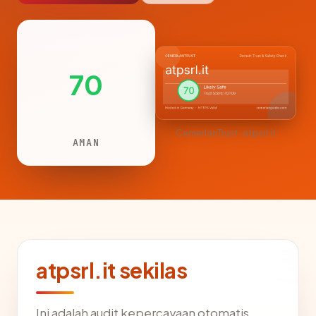
70
CemerlanTrust · atpsrl.it
AMAN
atpsrl.it sekilas
Ini adalah audit kepercayaan otomatis