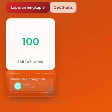
Laporan lengkap ↓
Cek Gratis
100
SANGAT AMAN
CemerlanTrust · atlantis-bali-diving.com