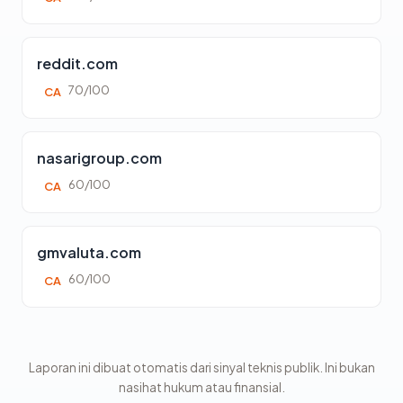
reddit.com
70/100
CA
nasarigroup.com
60/100
CA
gmvaluta.com
60/100
CA
Laporan ini dibuat otomatis dari sinyal teknis publik. Ini bukan
nasihat hukum atau finansial.