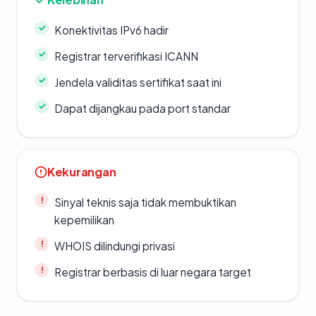
Konektivitas IPv6 hadir
Registrar terverifikasi ICANN
Jendela validitas sertifikat saat ini
Dapat dijangkau pada port standar
Kekurangan
Sinyal teknis saja tidak membuktikan
kepemilikan
WHOIS dilindungi privasi
Registrar berbasis di luar negara target