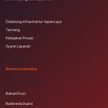
PERUSAHAAN
Didukung infrastruktur tepercaya
Tentang
Kebijakan Privasi
Syarat Layanan
BAHASA
Bahasa Indonesia
TAUTAN SAHABAT
BaliraniTrust
RadioeduGuard