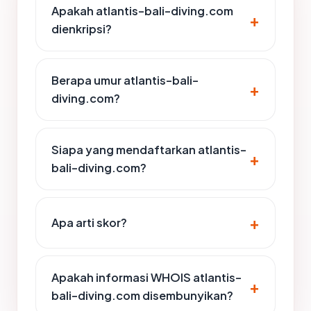
Apakah atlantis-bali-diving.com
dienkripsi?
Berapa umur atlantis-bali-
diving.com?
Siapa yang mendaftarkan atlantis-
bali-diving.com?
Apa arti skor?
Apakah informasi WHOIS atlantis-
bali-diving.com disembunyikan?