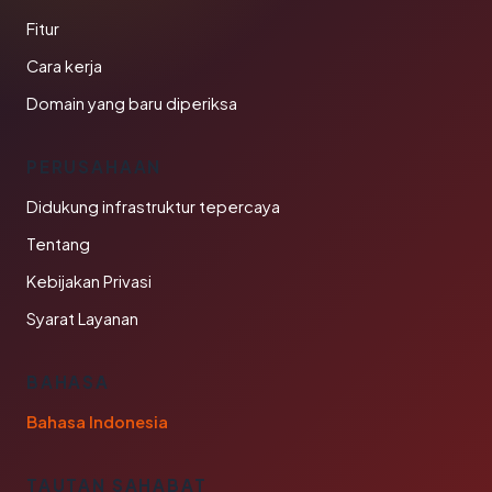
Fitur
Cara kerja
Domain yang baru diperiksa
PERUSAHAAN
Didukung infrastruktur tepercaya
Tentang
Kebijakan Privasi
Syarat Layanan
BAHASA
Bahasa Indonesia
TAUTAN SAHABAT