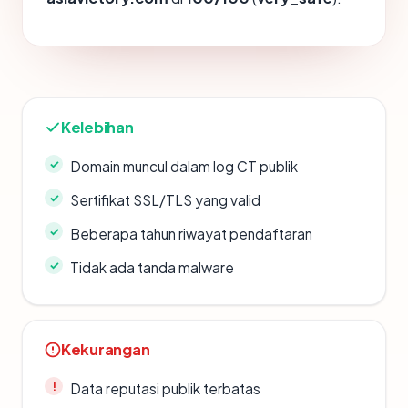
Kelebihan
Domain muncul dalam log CT publik
Sertifikat SSL/TLS yang valid
Beberapa tahun riwayat pendaftaran
Tidak ada tanda malware
Kekurangan
Data reputasi publik terbatas