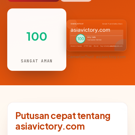
100
CemerlanTrust · asiavictory.com
SANGAT AMAN
Putusan cepat tentang
asiavictory.com