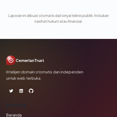
Laporan ini dibuat otomatis dari sinyal teknis publik. Ini bukan
nasihat hukum atau finansial.
CemerlanTrust
Intelijen domain otomatis dan independen
untuk web terbuka.
PRODUK
Beranda