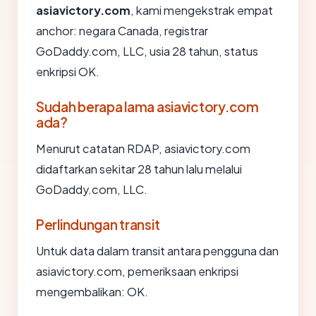
asiavictory.com
, kami mengekstrak empat
anchor: negara Canada, registrar
GoDaddy.com, LLC, usia 28 tahun, status
enkripsi OK.
Sudah berapa lama asiavictory.com
ada?
Menurut catatan RDAP, asiavictory.com
didaftarkan sekitar 28 tahun lalu melalui
GoDaddy.com, LLC.
Perlindungan transit
Untuk data dalam transit antara pengguna dan
asiavictory.com, pemeriksaan enkripsi
mengembalikan: OK.