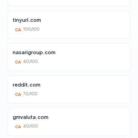
tinyurl.com
100/100
CA
nasarigroup.com
60/100
CA
reddit.com
70/100
CA
gmvaluta.com
60/100
CA