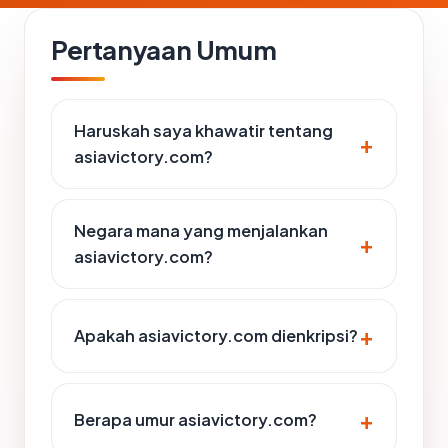
Pertanyaan Umum
Haruskah saya khawatir tentang
asiavictory.com?
Negara mana yang menjalankan
asiavictory.com?
Apakah asiavictory.com dienkripsi?
Berapa umur asiavictory.com?