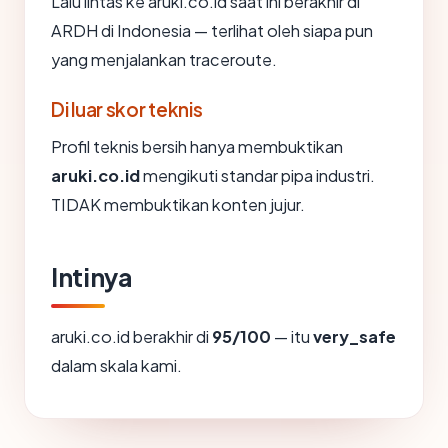
Lalu lintas ke aruki.co.id saat ini berakhir di
ARDH di Indonesia — terlihat oleh siapa pun
yang menjalankan traceroute.
Di luar skor teknis
Profil teknis bersih hanya membuktikan
aruki.co.id
mengikuti standar pipa industri.
TIDAK membuktikan konten jujur.
Intinya
aruki.co.id berakhir di
95/100
— itu
very_safe
dalam skala kami.