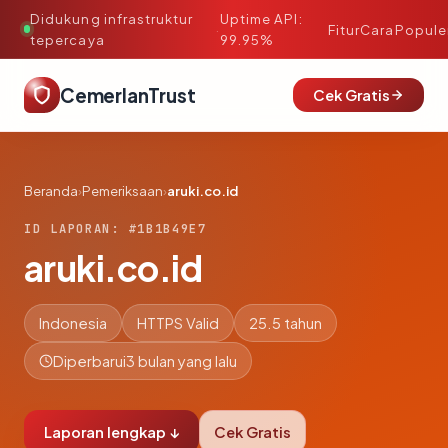
Didukung infrastruktur
Uptime API:
·
Fitur
Cara
Popule
tepercaya
99.95%
CemerlanTrust
Cek Gratis
Beranda
›
Pemeriksaan
›
aruki.co.id
ID LAPORAN: #1B1B49E7
aruki.co.id
Indonesia
HTTPS Valid
25.5 tahun
Diperbarui
3 bulan yang lalu
Laporan lengkap ↓
Cek Gratis