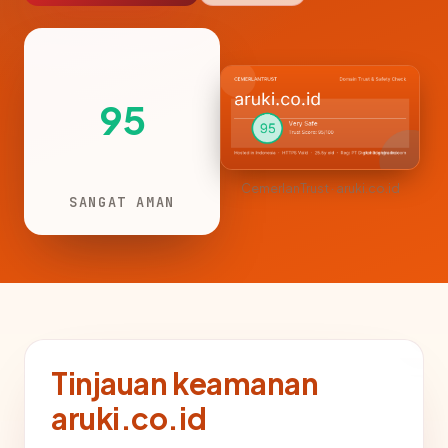
95
CemerlanTrust · aruki.co.id
SANGAT AMAN
Tinjauan keamanan
aruki.co.id