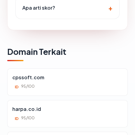
Apa arti skor?
Domain Terkait
cpssoft.com
95/100
ID
harpa.co.id
95/100
ID