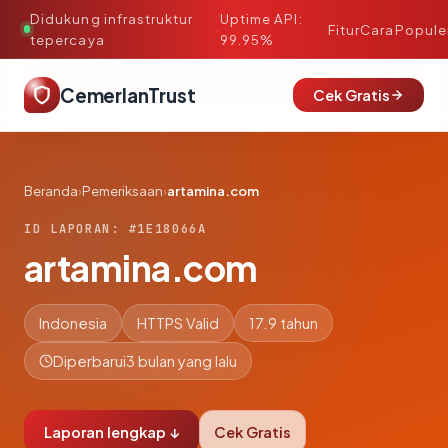
Didukung infrastruktur
Uptime API:
·
Fitur
Cara
Popule
tepercaya
99.95%
CemerlanTrust
Cek Gratis
Beranda
›
Pemeriksaan
›
artamina.com
ID LAPORAN: #1E18066A
artamina.com
Indonesia
HTTPS Valid
17.9 tahun
Diperbarui
3 bulan yang lalu
Laporan lengkap ↓
Cek Gratis