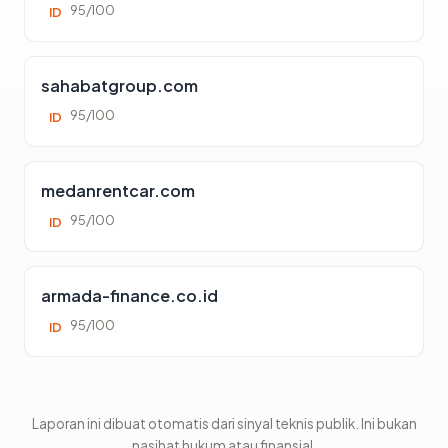
95/100
ID
sahabatgroup.com
95/100
ID
medanrentcar.com
95/100
ID
armada-finance.co.id
95/100
ID
Laporan ini dibuat otomatis dari sinyal teknis publik. Ini bukan
nasihat hukum atau finansial.