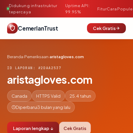
Didukung infrastruktur
Uptime API:
·
Fitur
Cara
Popule
tepercaya
99.95%
CemerlanTrust
Cek Gratis
Beranda
›
Pemeriksaan
›
aristagloves.com
ID LAPORAN: #2DAA2537
aristagloves.com
Canada
HTTPS Valid
25.4 tahun
Diperbarui
3 bulan yang lalu
Laporan lengkap ↓
Cek Gratis