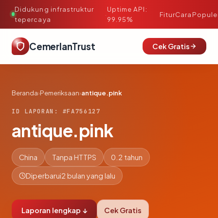
Didukung infrastruktur
Uptime API:
·
Fitur
Cara
Popule
tepercaya
99.95%
CemerlanTrust
Cek Gratis
Beranda
›
Pemeriksaan
›
antique.pink
ID LAPORAN: #FA756127
antique.pink
China
Tanpa HTTPS
0.2 tahun
Diperbarui
2 bulan yang lalu
Laporan lengkap ↓
Cek Gratis