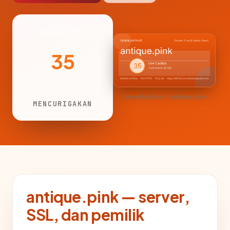
35
CemerlanTrust · antique.pink
MENCURIGAKAN
antique.pink — server,
SSL, dan pemilik