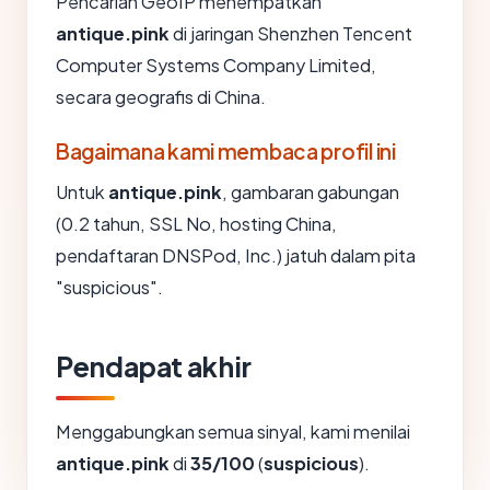
Pencarian GeoIP menempatkan
antique.pink
di jaringan Shenzhen Tencent
Computer Systems Company Limited,
secara geografis di China.
Bagaimana kami membaca profil ini
Untuk
antique.pink
, gambaran gabungan
(0.2 tahun, SSL No, hosting China,
pendaftaran DNSPod, Inc.) jatuh dalam pita
"suspicious".
Pendapat akhir
Menggabungkan semua sinyal, kami menilai
antique.pink
di
35/100
(
suspicious
).