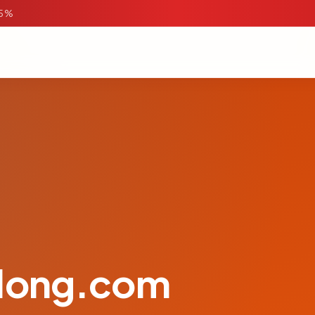
95%
tlong.com