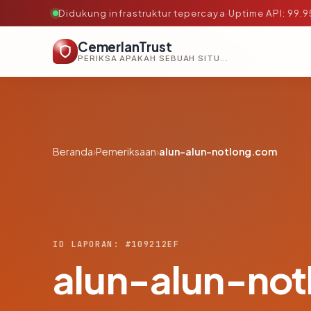
Didukung infrastruktur tepercaya
·
Uptime API: 99.
CemerlanTrust
PERIKSA APAKAH SEBUAH SITUS AMAN, TEPERCAYA, DAN TERVERIFIKASI DALAM HITUNGAN DETIK.
Beranda
›
Pemeriksaan
›
alun-alun-notlong.com
ID LAPORAN: #109212EF
alun-alun-no