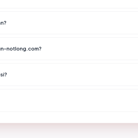
an?
lun-notlong.com?
si?