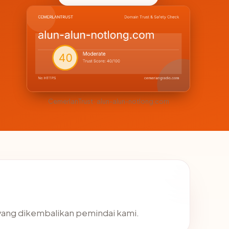
CemerlanTrust · alun-alun-notlong.com
s yang dikembalikan pemindai kami.