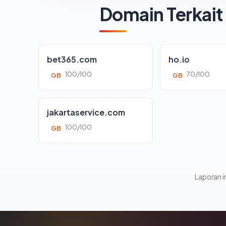
Domain Terkait
bet365.com
ho.io
100/100
70/100
GB
GB
jakartaservice.com
100/100
GB
Laporan in