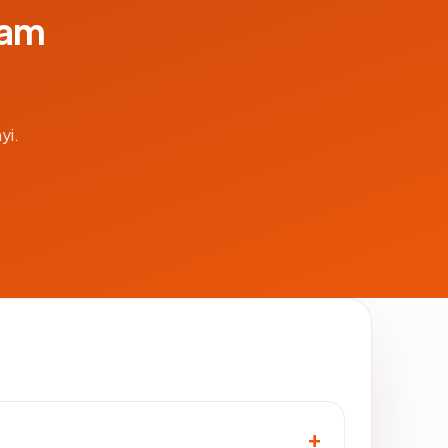
lam
yi.