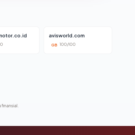
otor.co.id
avisworld.com
00
100/100
GB
 finansial.