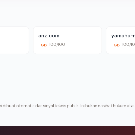
anz.com
yamaha-m
100/100
100/1
GB
GB
i dibuat otomatis dari sinyal teknis publik. Ini bukan nasihat hukum atau