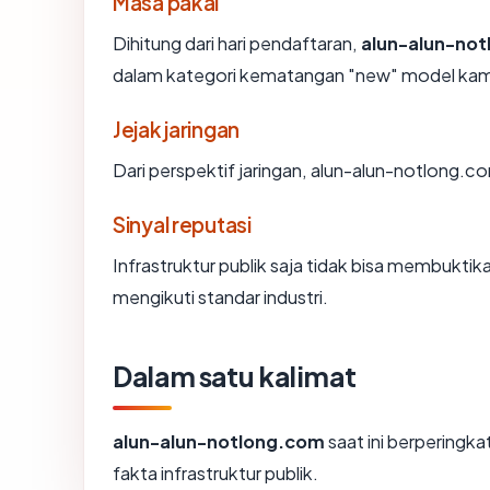
Masa pakai
Dihitung dari hari pendaftaran,
alun-alun-no
dalam kategori kematangan "new" model kam
Jejak jaringan
Dari perspektif jaringan, alun-alun-notlong.
Sinyal reputasi
Infrastruktur publik saja tidak bisa membukti
mengikuti standar industri.
Dalam satu kalimat
alun-alun-notlong.com
saat ini berperingka
fakta infrastruktur publik.