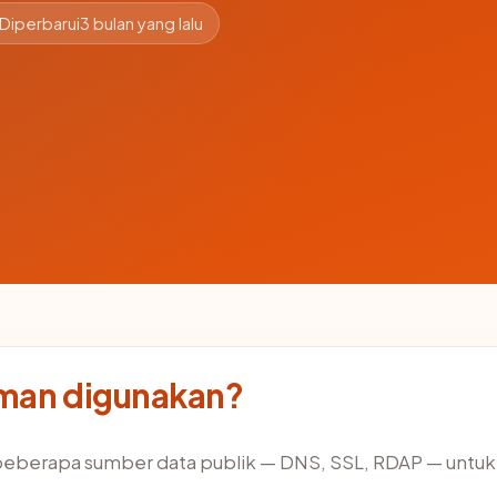
Diperbarui
3 bulan yang lalu
aman digunakan?
beberapa sumber data publik — DNS, SSL, RDAP — unt