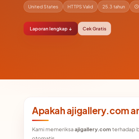
United States
HTTPS Valid
25.3 tahun
Laporan lengkap ↓
Cek Gratis
Apakah ajigallery.com 
Kami memeriksa
ajigallery.com
terhadap 
otomatis.