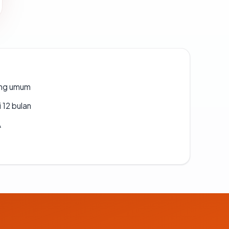
rang umum
 12 bulan
A