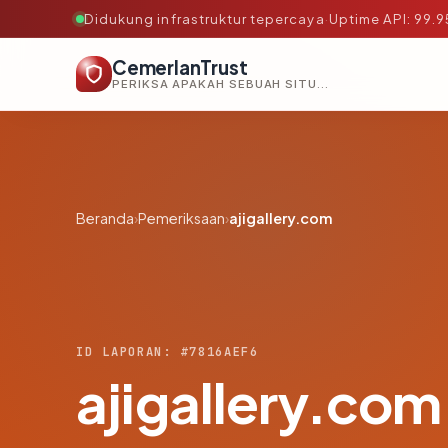
Didukung infrastruktur tepercaya
·
Uptime API: 99.
CemerlanTrust
PERIKSA APAKAH SEBUAH SITUS AMAN, TEPERCAYA, DAN TERVERIFIKASI DALAM HITUNGAN DETIK.
Beranda
›
Pemeriksaan
›
ajigallery.com
ID LAPORAN: #7816AEF6
ajigallery.com