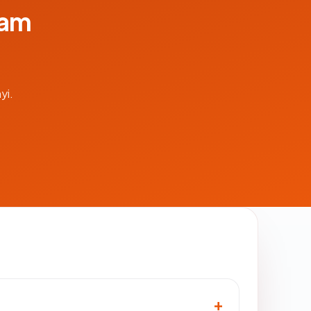
lam
yi.