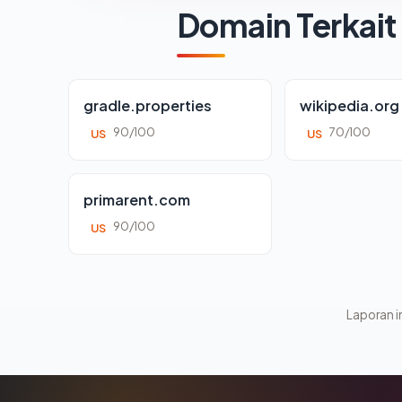
Domain Terkait
gradle.properties
wikipedia.org
90/100
70/100
US
US
primarent.com
90/100
US
Laporan in