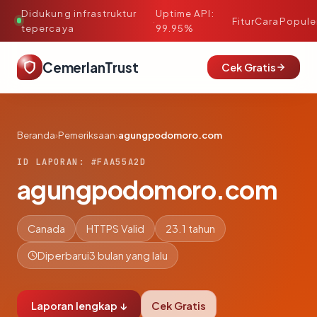
Didukung infrastruktur
Uptime API:
·
Fitur
Cara
Popule
tepercaya
99.95%
CemerlanTrust
Cek Gratis
Beranda
›
Pemeriksaan
›
agungpodomoro.com
ID LAPORAN: #FAA55A2D
agungpodomoro.com
Canada
HTTPS Valid
23.1 tahun
Diperbarui
3 bulan yang lalu
Laporan lengkap ↓
Cek Gratis