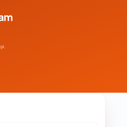
lam
yi.