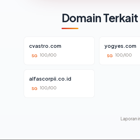
Domain Terkait
cvastro.com
yogyes.com
100/100
100/100
SG
SG
alfascorpii.co.id
100/100
SG
Laporan in