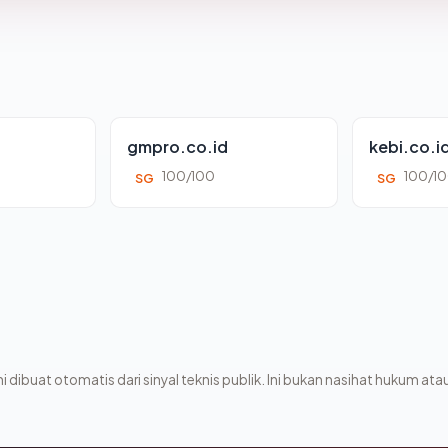
gmpro.co.id
kebi.co.i
100/100
100/1
SG
SG
i dibuat otomatis dari sinyal teknis publik. Ini bukan nasihat hukum atau