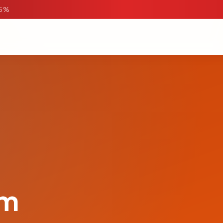
95%
om