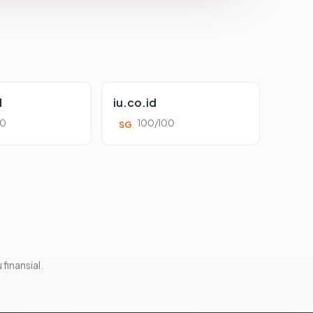
d
iu.co.id
00
100/100
SG
 finansial.