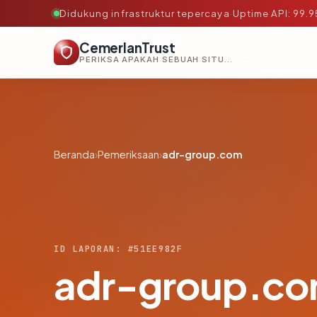
Didukung infrastruktur tepercaya
·
Uptime API: 99.
CemerlanTrust
PERIKSA APAKAH SEBUAH SITUS AMAN, TEPERCAYA, DAN TERVERIFIKASI DALAM HITUNGAN DETIK.
Beranda
›
Pemeriksaan
›
adr-group.com
ID LAPORAN: #51EE982F
adr-group.c