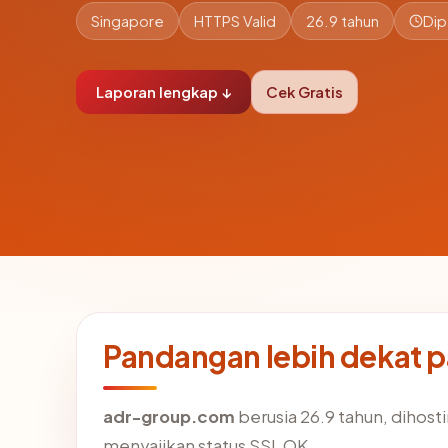
Singapore
HTTPS Valid
26.9 tahun
Dip
Laporan lengkap ↓
Cek Gratis
Pandangan lebih dekat 
adr-group.com
berusia 26.9 tahun, dihost
menyajikan status SSL OK.