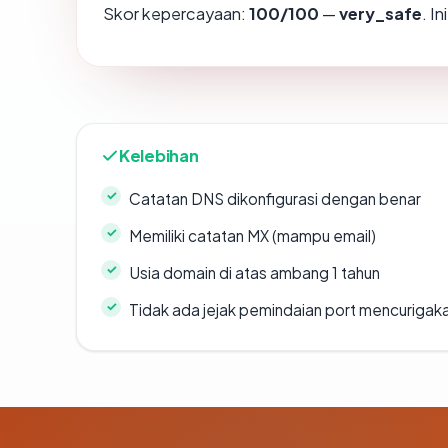
Skor kepercayaan:
100/100
—
very_safe
. I
Kelebihan
Catatan DNS dikonfigurasi dengan benar
Memiliki catatan MX (mampu email)
Usia domain di atas ambang 1 tahun
Tidak ada jejak pemindaian port mencurigak