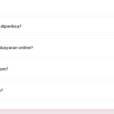
 diperiksa?
bayaran online?
com?
n?