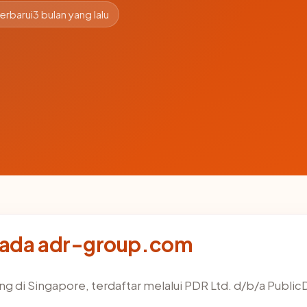
erbarui
3 bulan yang lalu
pada adr-group.com
ing di Singapore, terdaftar melalui PDR Ltd. d/b/a Publi