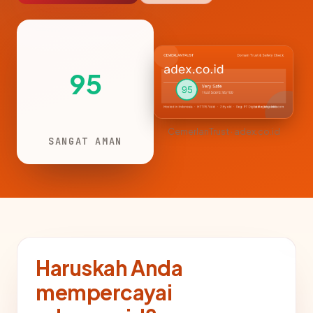
95
CemerlanTrust · adex.co.id
SANGAT AMAN
Haruskah Anda
mempercayai