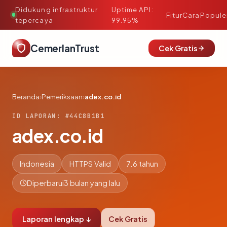
Didukung infrastruktur
Uptime API:
·
Fitur
Cara
Popule
tepercaya
99.95%
CemerlanTrust
Cek Gratis
Beranda
›
Pemeriksaan
›
adex.co.id
ID LAPORAN: #44C8B1B1
adex.co.id
Indonesia
HTTPS Valid
7.6 tahun
Diperbarui
3 bulan yang lalu
Laporan lengkap ↓
Cek Gratis