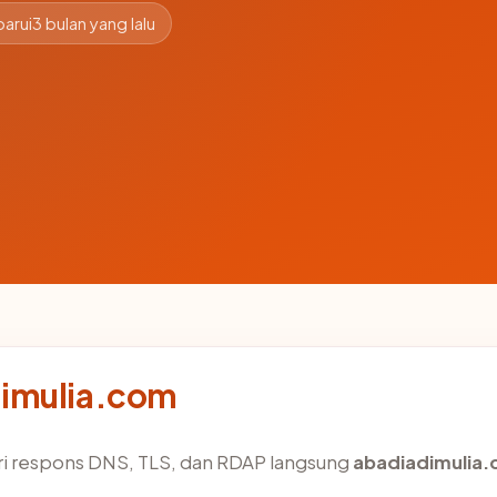
arui
3 bulan yang lalu
dimulia.com
ri respons DNS, TLS, dan RDAP langsung
abadiadimulia