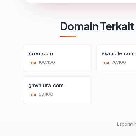
Domain Terkait
xxoo.com
example.com
100/100
70/100
CA
CA
gmvaluta.com
60/100
CA
Laporan in