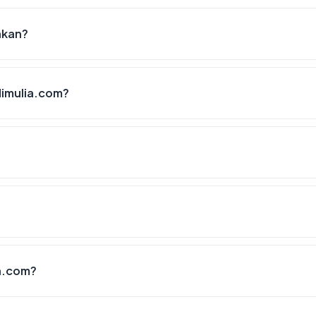
akan?
imulia.com?
a.com?