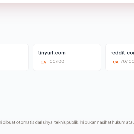
tinyurl.com
reddit.c
100/100
70/10
CA
CA
i dibuat otomatis dari sinyal teknis publik. Ini bukan nasihat hukum atau