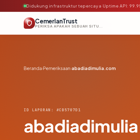
Didukung infrastruktur tepercaya
·
Uptime API: 99.
CemerlanTrust
PERIKSA APAKAH SEBUAH SITUS AMAN, TEPERCAYA, DAN TERVERIFIKASI DALAM HITUNGAN DETIK.
Beranda
›
Pemeriksaan
›
abadiadimulia.com
ID LAPORAN: #CB5707D1
abadiadimuli