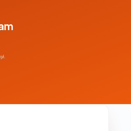
lam
yi.