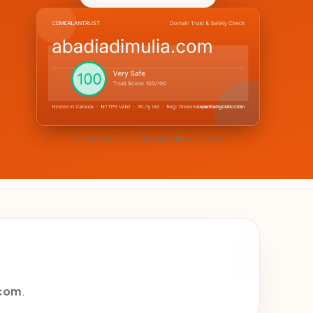
CemerlanTrust · abadiadimulia.com
.com
.