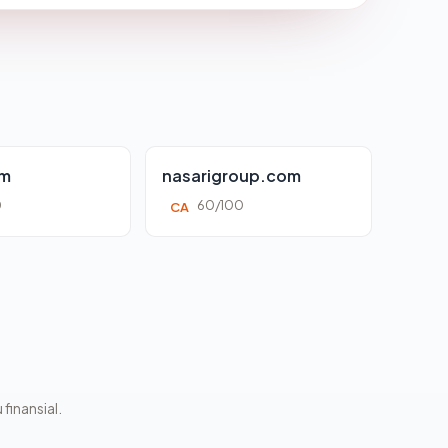
om
nasarigroup.com
0
60/100
CA
 finansial.