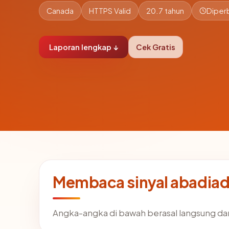
Canada
HTTPS Valid
20.7 tahun
Diperb
Laporan lengkap ↓
Cek Gratis
Membaca sinyal abadia
Angka-angka di bawah berasal langsung da