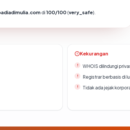
badiadimulia.com
di
100/100
(
very_safe
).
Kekurangan
WHOIS dilindungi priva
Registrar berbasis di l
Tidak ada jejak korpora