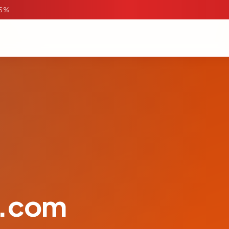
95%
a.com