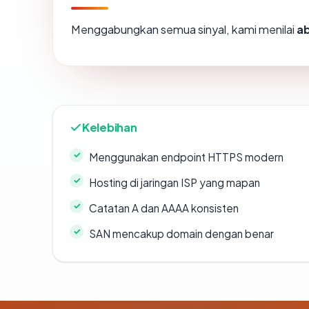
Menggabungkan semua sinyal, kami menilai
a
Kelebihan
Menggunakan endpoint HTTPS modern
Hosting di jaringan ISP yang mapan
Catatan A dan AAAA konsisten
SAN mencakup domain dengan benar