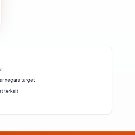
si
uar negara target
t terkait